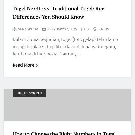
Togel Nex4D vs. Traditional Togel: Key
Differences You Should Know
SENAGROUP
FEBRUARY 27, 2025
0
8 MINS
Dalam dunia perjudian, togel (toto gelap) telah lama
menjadi salah satu pilihan favorit di banyak negara,
terutama di Indonesia. Namun,…
Read More
UNCATEGORIZED
How to Choose the Right Numbers in Togel