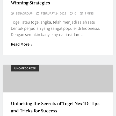
Winning Strategies
SENAGROUP
FEBRUARY 24, 2025
0
7 MINS
Togel, atau togel angka, telah menjadi salah satu
bentuk perjudian yang sangat populer di Indonesia.
Dengan semakin banyaknya variasi dan…
Read More
UNCATEGORIZED
Unlocking the Secrets of Togel Nex4D: Tips
and Tricks for Success