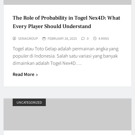
The Role of Probability in Togel Nex4D: What
Every Player Should Understand
SENAGROUP
FEBRUARY 28, 2025
0
8 MINS
Togel atau Toto Gelap adalah permainan angka yang
populer di Indonesia. Salah satu variasi yang banyak
dimainkan adalah Togel Nex4D….
Read More
UNCATEGORIZED