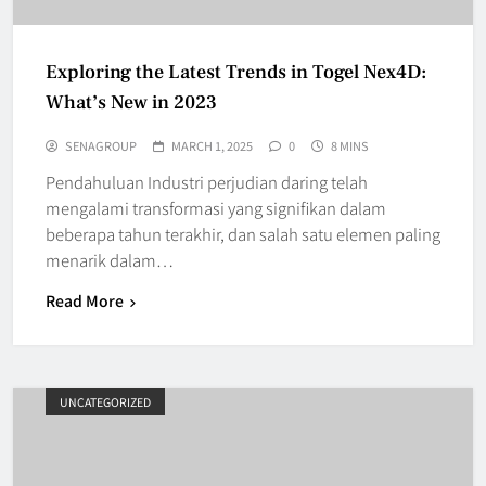
Exploring the Latest Trends in Togel Nex4D:
What’s New in 2023
SENAGROUP
MARCH 1, 2025
0
8 MINS
Pendahuluan Industri perjudian daring telah
mengalami transformasi yang signifikan dalam
beberapa tahun terakhir, dan salah satu elemen paling
menarik dalam…
Read More
UNCATEGORIZED