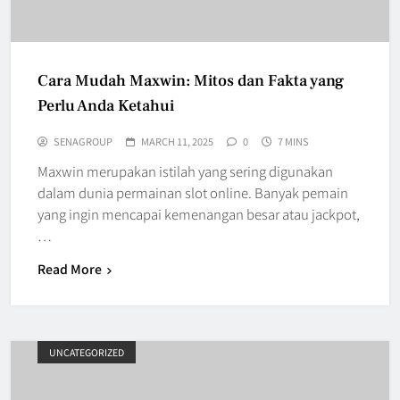
Cara Mudah Maxwin: Mitos dan Fakta yang
Perlu Anda Ketahui
SENAGROUP
MARCH 11, 2025
0
7 MINS
Maxwin merupakan istilah yang sering digunakan
dalam dunia permainan slot online. Banyak pemain
yang ingin mencapai kemenangan besar atau jackpot,
…
Read More
UNCATEGORIZED