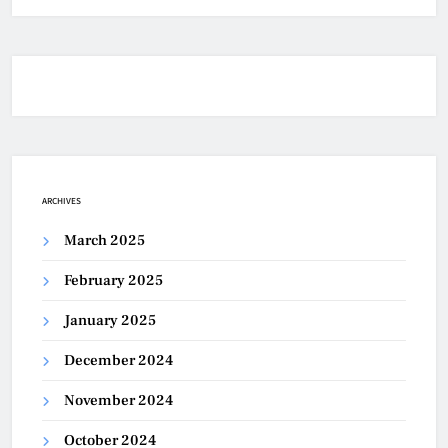
ARCHIVES
March 2025
February 2025
January 2025
December 2024
November 2024
October 2024