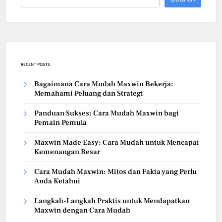
RECENT POSTS
Bagaimana Cara Mudah Maxwin Bekerja:
Memahami Peluang dan Strategi
Panduan Sukses: Cara Mudah Maxwin bagi
Pemain Pemula
Maxwin Made Easy: Cara Mudah untuk Mencapai
Kemenangan Besar
Cara Mudah Maxwin: Mitos dan Fakta yang Perlu
Anda Ketahui
Langkah-Langkah Praktis untuk Mendapatkan
Maxwin dengan Cara Mudah