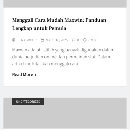
Menggali Cara Mudah Maxwin: Panduan
Lengkap untuk Pemula
SENAGROUP
MARCH 8, 2025
0
8 MINS
Maxwin adalah istilah yang banyak digunakan dalam
dunia perjudian online dan permainan slot. Dalam
artikel ini, kita akan menggali cara…
Read More
UNCATEGORIZED