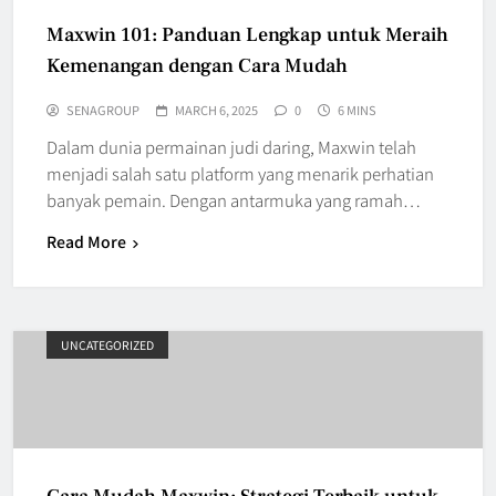
Maxwin 101: Panduan Lengkap untuk Meraih
Kemenangan dengan Cara Mudah
SENAGROUP
MARCH 6, 2025
0
6 MINS
Dalam dunia permainan judi daring, Maxwin telah
menjadi salah satu platform yang menarik perhatian
banyak pemain. Dengan antarmuka yang ramah…
Read More
UNCATEGORIZED