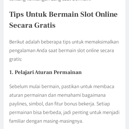
Tips Untuk Bermain Slot Online
Secara Gratis
Berikut adalah beberapa tips untuk memaksimalkan
pengalaman Anda saat bermain slot online secara
gratis:
1. Pelajari Aturan Permainan
Sebelum mulai bermain, pastikan untuk membaca
aturan permainan dan memahami bagaimana
paylines, simbol, dan fitur bonus bekerja. Setiap
permainan bisa berbeda, jadi penting untuk menjadi
familiar dengan masing-masingnya.