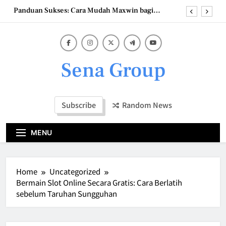
Skip
Panduan Sukses: Cara Mudah Maxwin bagi
to
Pemain Pemula
content
Maxwin Made Easy: Cara Mudah untuk Mencapai
Kemenangan Besar
Cara Mudah Maxwin: Mitos dan Fakta yang Perlu
Anda Ketahui
Sena Group
Bagaimana Cara Mudah Maxwin Bekerja:
Memahami Peluang dan Strategi
Panduan Sukses: Cara Mudah Maxwin bagi
Pemain Pemula
Subscribe
Random News
Maxwin Made Easy: Cara Mudah untuk Mencapai
Kemenangan Besar
MENU
Cara Mudah Maxwin: Mitos dan Fakta yang Perlu
Anda Ketahui
Home
Uncategorized
Bermain Slot Online Secara Gratis: Cara Berlatih
sebelum Taruhan Sungguhan