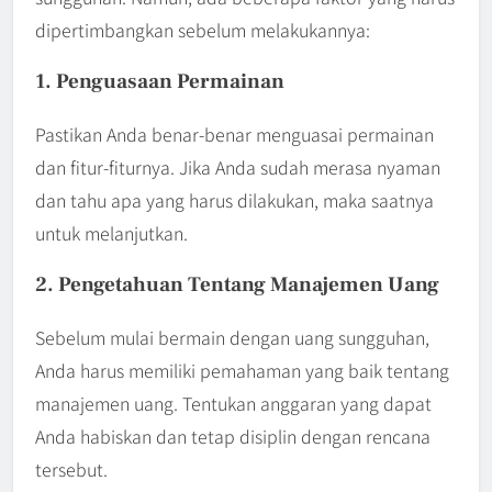
dipertimbangkan sebelum melakukannya:
1. Penguasaan Permainan
Pastikan Anda benar-benar menguasai permainan
dan fitur-fiturnya. Jika Anda sudah merasa nyaman
dan tahu apa yang harus dilakukan, maka saatnya
untuk melanjutkan.
2. Pengetahuan Tentang Manajemen Uang
Sebelum mulai bermain dengan uang sungguhan,
Anda harus memiliki pemahaman yang baik tentang
manajemen uang. Tentukan anggaran yang dapat
Anda habiskan dan tetap disiplin dengan rencana
tersebut.