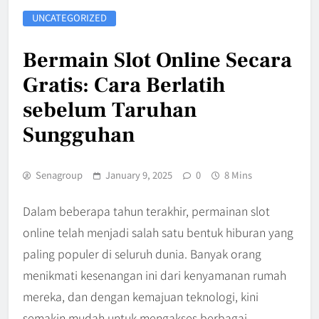
UNCATEGORIZED
Bermain Slot Online Secara
Gratis: Cara Berlatih
sebelum Taruhan
Sungguhan
Senagroup
January 9, 2025
0
8 Mins
Dalam beberapa tahun terakhir, permainan slot
online telah menjadi salah satu bentuk hiburan yang
paling populer di seluruh dunia. Banyak orang
menikmati kesenangan ini dari kenyamanan rumah
mereka, dan dengan kemajuan teknologi, kini
semakin mudah untuk mengakses berbagai