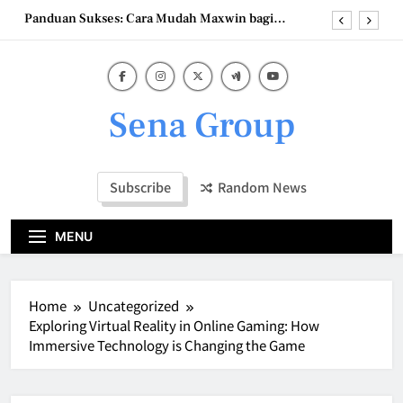
Skip
Panduan Sukses: Cara Mudah Maxwin bagi
to
Pemain Pemula
content
Maxwin Made Easy: Cara Mudah untuk Mencapai
Kemenangan Besar
Cara Mudah Maxwin: Mitos dan Fakta yang Perlu
Anda Ketahui
Sena Group
Bagaimana Cara Mudah Maxwin Bekerja:
Memahami Peluang dan Strategi
Panduan Sukses: Cara Mudah Maxwin bagi
Pemain Pemula
Subscribe
Random News
Maxwin Made Easy: Cara Mudah untuk Mencapai
Kemenangan Besar
MENU
Cara Mudah Maxwin: Mitos dan Fakta yang Perlu
Anda Ketahui
Home
Uncategorized
Exploring Virtual Reality in Online Gaming: How
Immersive Technology is Changing the Game