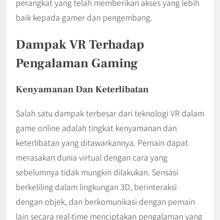
perangkat yang telah memberikan akses yang lebih
baik kepada gamer dan pengembang.
Dampak VR Terhadap
Pengalaman Gaming
Kenyamanan Dan Keterlibatan
Salah satu dampak terbesar dari teknologi VR dalam
game online adalah tingkat kenyamanan dan
keterlibatan yang ditawarkannya. Pemain dapat
merasakan dunia virtual dengan cara yang
sebelumnya tidak mungkin dilakukan. Sensasi
berkeliling dalam lingkungan 3D, berinteraksi
dengan objek, dan berkomunikasi dengan pemain
lain secara real-time menciptakan pengalaman yang