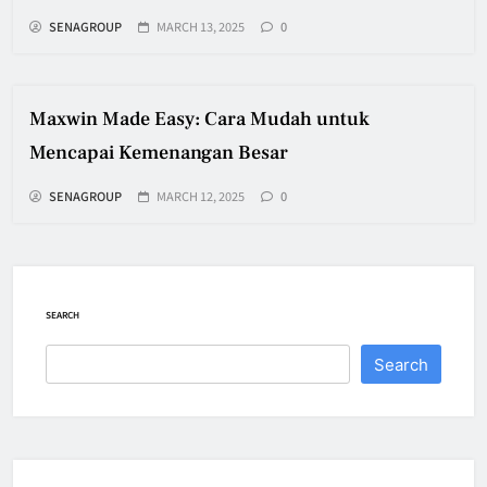
SENAGROUP
MARCH 13, 2025
0
Maxwin Made Easy: Cara Mudah untuk
Mencapai Kemenangan Besar
SENAGROUP
MARCH 12, 2025
0
SEARCH
Search