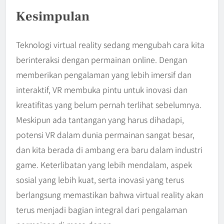
Kesimpulan
Teknologi virtual reality sedang mengubah cara kita
berinteraksi dengan permainan online. Dengan
memberikan pengalaman yang lebih imersif dan
interaktif, VR membuka pintu untuk inovasi dan
kreatifitas yang belum pernah terlihat sebelumnya.
Meskipun ada tantangan yang harus dihadapi,
potensi VR dalam dunia permainan sangat besar,
dan kita berada di ambang era baru dalam industri
game. Keterlibatan yang lebih mendalam, aspek
sosial yang lebih kuat, serta inovasi yang terus
berlangsung memastikan bahwa virtual reality akan
terus menjadi bagian integral dari pengalaman