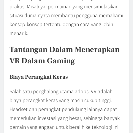
praktis. Misalnya, permainan yang mensimulasikan
situasi dunia nyata membantu pengguna memahami
konsep-konsep tertentu dengan cara yang lebih
menarik.
Tantangan Dalam Menerapkan
VR Dalam Gaming
Biaya Perangkat Keras
Salah satu penghalang utama adopsi VR adalah
biaya perangkat keras yang masih cukup tinggi.
Headset dan perangkat pendukung lainnya dapat
memerlukan investasi yang besar, sehingga banyak
pemain yang enggan untuk beralih ke teknologi ini.