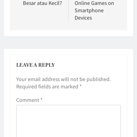
Besar atau Kecil?
Online Games on
Smartphone
Devices
LEAVE A REPLY
Your email address will not be published.
Required fields are marked
*
Comment
*