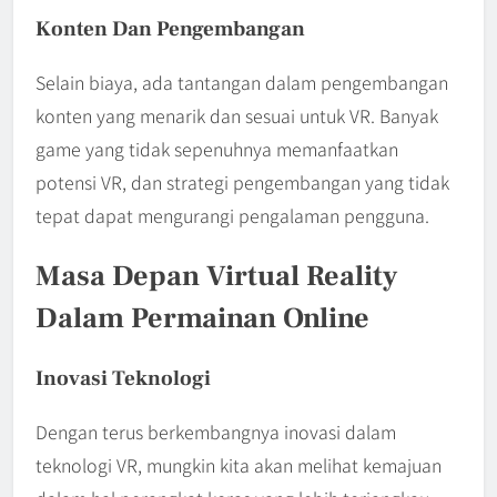
Konten Dan Pengembangan
Selain biaya, ada tantangan dalam pengembangan
konten yang menarik dan sesuai untuk VR. Banyak
game yang tidak sepenuhnya memanfaatkan
potensi VR, dan strategi pengembangan yang tidak
tepat dapat mengurangi pengalaman pengguna.
Masa Depan Virtual Reality
Dalam Permainan Online
Inovasi Teknologi
Dengan terus berkembangnya inovasi dalam
teknologi VR, mungkin kita akan melihat kemajuan