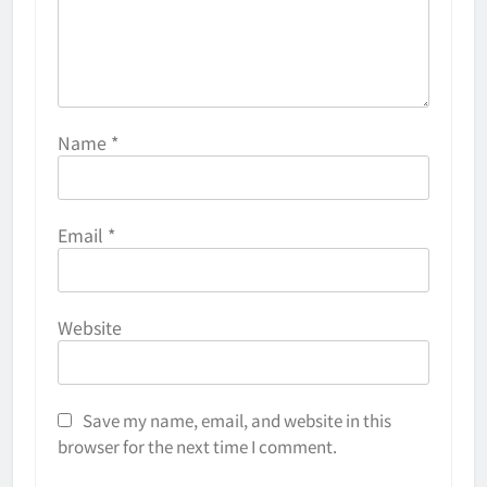
Name
*
Email
*
Website
Save my name, email, and website in this
browser for the next time I comment.