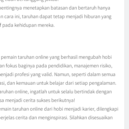
 pentingnya menetapkan batasan dan bertaruh hanya
cara ini, taruhan dapat tetap menjadi hiburan yang
f pada kehidupan mereka.
h pemain taruhan online yang berhasil mengubah hobi
n fokus baginya pada pendidikan, manajemen risiko,
enjadi profesi yang valid. Namun, seperti dalam semua
asi, dan kemauan untuk belajar dari setiap pengalaman.
aruhan online, ingatlah untuk selalu bertindak dengan
sa menjadi cerita sukses berikutnya!
main taruhan online dari hobi menjadi karier, dilengkapi
elas cerita dan menginspirasi. Silahkan disesuaikan