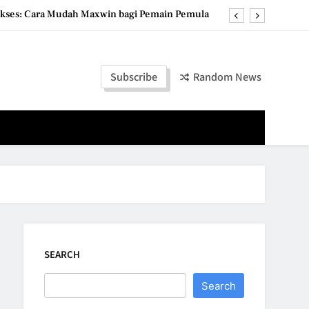
kses: Cara Mudah Maxwin bagi Pemain Pemula
ara Mudah untuk Mencapai Kemenangan Besar
win: Mitos dan Fakta yang Perlu Anda Ketahui
Subscribe
Random News
win Bekerja: Memahami Peluang dan Strategi
kses: Cara Mudah Maxwin bagi Pemain Pemula
ara Mudah untuk Mencapai Kemenangan Besar
win: Mitos dan Fakta yang Perlu Anda Ketahui
SEARCH
Search