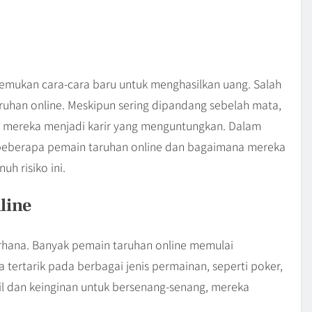
enemukan cara-cara baru untuk menghasilkan uang. Salah
aruhan online. Meskipun sering dipandang sebelah mata,
 mereka menjadi karir yang menguntungkan. Dalam
ses beberapa pemain taruhan online dan bagaimana mereka
h risiko ini.
line
derhana. Banyak pemain taruhan online memulai
 tertarik pada berbagai jenis permainan, seperti poker,
il dan keinginan untuk bersenang-senang, mereka