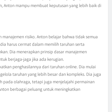
n, Anton mampu membuat keputusan yang lebih baik di
lah manajemen risiko. Anton belajar bahwa tidak semua
dia harus cermat dalam memilih taruhan serta
kan. Dia menerapkan prinsip dasar manajemen
ntuk berjaga-jaga jika ada kerugian.
atkan penghasilannya dari taruhan online. Dia mulai
elola taruhan yang lebih besar dan kompleks. Dia juga
uh pada olahraga, tetapi juga menjelajahi permainan
Anton berbagai peluang untuk meningkatkan