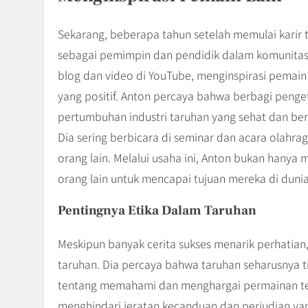
Sekarang, beberapa tahun setelah memulai karir 
sebagai pemimpin dan pendidik dalam komunitas 
blog dan video di YouTube, menginspirasi pemain
yang positif. Anton percaya bahwa berbagi peng
pertumbuhan industri taruhan yang sehat dan be
Dia sering berbicara di seminar dan acara olahr
orang lain. Melalui usaha ini, Anton bukan hany
orang lain untuk mencapai tujuan mereka di dunia
Pentingnya Etika Dalam Taruhan
Meskipun banyak cerita sukses menarik perhatian
taruhan. Dia percaya bahwa taruhan seharusnya t
tentang memahami dan menghargai permainan ter
menghindari jeratan kecanduan dan perjudian ya