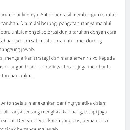
taruhan online-nya, Anton berhasil membangun reputasi
taruhan. Dia mulai berbagi pengetahuannya melalui
 baru untuk mengeksplorasi dunia taruhan dengan cara
etahuan adalah salah satu cara untuk mendorong
rtanggung jawab.
aga, mengajarkan strategi dan manajemen risiko kepada
a membangun brand pribadinya, tetapi juga membantu
 taruhan online.
, Anton selalu menekankan pentingnya etika dalam
idak hanya tentang menghasilkan uang, tetapi juga
sebut. Dengan pendekatan yang etis, pemain bisa
ng tidak bertanggung jawab.