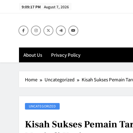
Skip
9:09:18 PM
August 7, 2026
to
content
About Us
Privacy Policy
Home
Uncategorized
Kisah Sukses Pemain Taru
UNCATEGORIZED
Kisah Sukses Pemain Ta