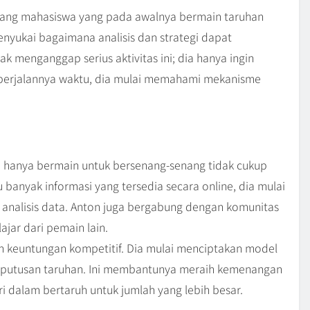
rang mahasiswa yang pada awalnya bermain taruhan
enyukai bagaimana analisis dan strategi dapat
k menganggap serius aktivitas ini; dia hanya ingin
berjalannya waktu, dia mulai memahami mekanisme
 hanya bermain untuk bersenang-senang tidak cukup
 banyak informasi yang tersedia secara online, dia mulai
k analisis data. Anton juga bergabung dengan komunitas
jar dari pemain lain.
n keuntungan kompetitif. Dia mulai menciptakan model
eputusan taruhan. Ini membantunya meraih kemenangan
i dalam bertaruh untuk jumlah yang lebih besar.