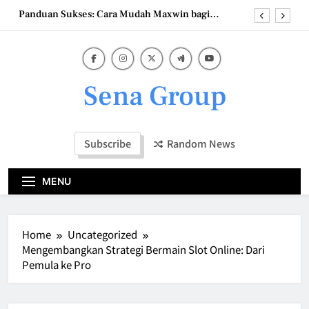
Skip
Panduan Sukses: Cara Mudah Maxwin bagi
to
Pemain Pemula
content
Maxwin Made Easy: Cara Mudah untuk Mencapai
Kemenangan Besar
Cara Mudah Maxwin: Mitos dan Fakta yang Perlu
Anda Ketahui
Sena Group
Bagaimana Cara Mudah Maxwin Bekerja:
Memahami Peluang dan Strategi
Panduan Sukses: Cara Mudah Maxwin bagi
Pemain Pemula
Subscribe
Random News
Maxwin Made Easy: Cara Mudah untuk Mencapai
Kemenangan Besar
MENU
Cara Mudah Maxwin: Mitos dan Fakta yang Perlu
Anda Ketahui
Home
Uncategorized
Mengembangkan Strategi Bermain Slot Online: Dari
Pemula ke Pro