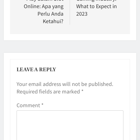
Online: Apa yang
What to Expect in
Perlu Anda
2023
Ketahui?
LEAVE A REPLY
Your email address will not be published.
Required fields are marked
*
Comment
*