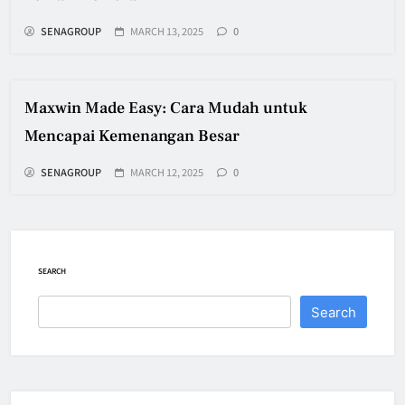
SENAGROUP
MARCH 13, 2025
0
Maxwin Made Easy: Cara Mudah untuk
Mencapai Kemenangan Besar
SENAGROUP
MARCH 12, 2025
0
SEARCH
Search