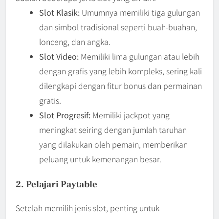
Slot Klasik:
Umumnya memiliki tiga gulungan
dan simbol tradisional seperti buah-buahan,
lonceng, dan angka.
Slot Video:
Memiliki lima gulungan atau lebih
dengan grafis yang lebih kompleks, sering kali
dilengkapi dengan fitur bonus dan permainan
gratis.
Slot Progresif:
Memiliki jackpot yang
meningkat seiring dengan jumlah taruhan
yang dilakukan oleh pemain, memberikan
peluang untuk kemenangan besar.
2. Pelajari Paytable
Setelah memilih jenis slot, penting untuk