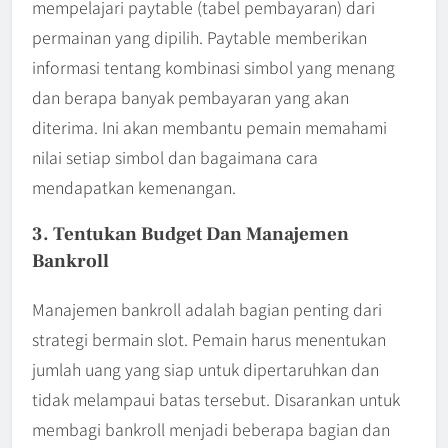
mempelajari paytable (tabel pembayaran) dari
permainan yang dipilih. Paytable memberikan
informasi tentang kombinasi simbol yang menang
dan berapa banyak pembayaran yang akan
diterima. Ini akan membantu pemain memahami
nilai setiap simbol dan bagaimana cara
mendapatkan kemenangan.
3. Tentukan Budget Dan Manajemen
Bankroll
Manajemen bankroll adalah bagian penting dari
strategi bermain slot. Pemain harus menentukan
jumlah uang yang siap untuk dipertaruhkan dan
tidak melampaui batas tersebut. Disarankan untuk
membagi bankroll menjadi beberapa bagian dan