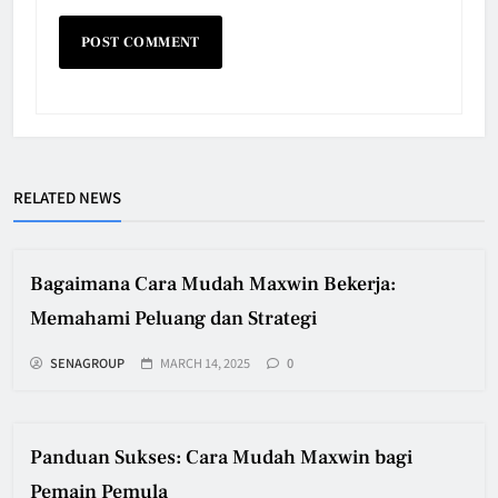
RELATED NEWS
Bagaimana Cara Mudah Maxwin Bekerja:
Memahami Peluang dan Strategi
SENAGROUP
MARCH 14, 2025
0
Panduan Sukses: Cara Mudah Maxwin bagi
Pemain Pemula