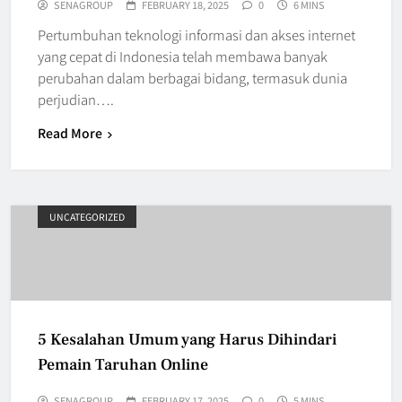
SENAGROUP
FEBRUARY 18, 2025
0
6 MINS
Pertumbuhan teknologi informasi dan akses internet
yang cepat di Indonesia telah membawa banyak
perubahan dalam berbagai bidang, termasuk dunia
perjudian….
Read More
UNCATEGORIZED
5 Kesalahan Umum yang Harus Dihindari
Pemain Taruhan Online
SENAGROUP
FEBRUARY 17, 2025
0
5 MINS