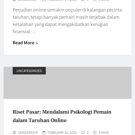
Perjudian online semakin populer di kalangan pecinta
taruhan, tetapi banyak pemain masih terjebak dalam
kesalahan yang dapat mengakibatkan kerugian
finansial….
Read More
UNCATEGORIZED
Riset Pasar: Mendalami Psikologi Pemain
dalam Taruhan Online
SENAGROUP
FEBRUARY 16, 2025
0
8 MINS