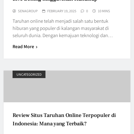
SENAGROUP
FEBRUARY 19, 2025
0
10 MINS
Taruhan online telah menjadi salah satu bentuk
hiburan yang populer di kalangan masyarakat di
seluruh dunia. Dengan kemajuan teknologi dan…
Read More
UNCATEGORIZED
Review Situs Taruhan Online Terpopuler di
Indonesia: Mana yang Terbaik?