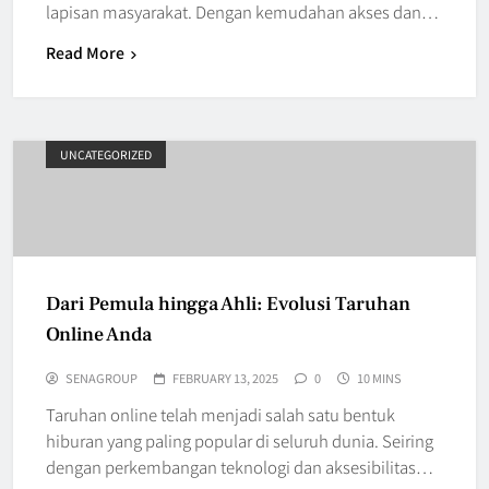
lapisan masyarakat. Dengan kemudahan akses dan…
Read More
UNCATEGORIZED
Dari Pemula hingga Ahli: Evolusi Taruhan
Online Anda
SENAGROUP
FEBRUARY 13, 2025
0
10 MINS
Taruhan online telah menjadi salah satu bentuk
hiburan yang paling popular di seluruh dunia. Seiring
dengan perkembangan teknologi dan aksesibilitas…