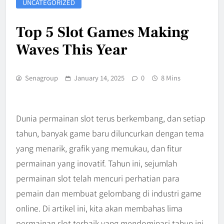
UNCATEGORIZED
Top 5 Slot Games Making
Waves This Year
Senagroup
January 14, 2025
0
8 Mins
Dunia permainan slot terus berkembang, dan setiap
tahun, banyak game baru diluncurkan dengan tema
yang menarik, grafik yang memukau, dan fitur
permainan yang inovatif. Tahun ini, sejumlah
permainan slot telah mencuri perhatian para
pemain dan membuat gelombang di industri game
online. Di artikel ini, kita akan membahas lima
permainan slot terbaik yang mendominasi tahun ini.