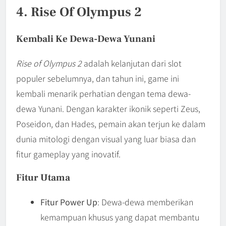
4.
Rise Of Olympus 2
Kembali Ke Dewa-Dewa Yunani
Rise of Olympus 2
adalah kelanjutan dari slot
populer sebelumnya, dan tahun ini, game ini
kembali menarik perhatian dengan tema dewa-
dewa Yunani. Dengan karakter ikonik seperti Zeus,
Poseidon, dan Hades, pemain akan terjun ke dalam
dunia mitologi dengan visual yang luar biasa dan
fitur gameplay yang inovatif.
Fitur Utama
Fitur Power Up
: Dewa-dewa memberikan
kemampuan khusus yang dapat membantu