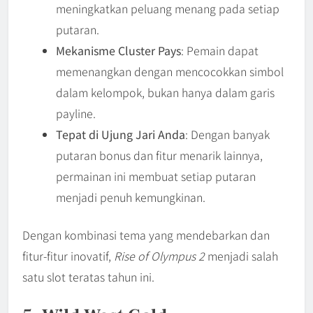
meningkatkan peluang menang pada setiap
putaran.
Mekanisme Cluster Pays
: Pemain dapat
memenangkan dengan mencocokkan simbol
dalam kelompok, bukan hanya dalam garis
payline.
Tepat di Ujung Jari Anda
: Dengan banyak
putaran bonus dan fitur menarik lainnya,
permainan ini membuat setiap putaran
menjadi penuh kemungkinan.
Dengan kombinasi tema yang mendebarkan dan
fitur-fitur inovatif,
Rise of Olympus 2
menjadi salah
satu slot teratas tahun ini.