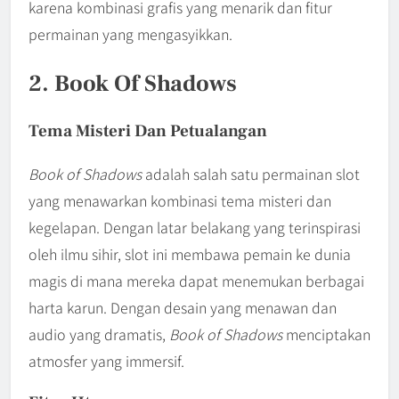
karena kombinasi grafis yang menarik dan fitur
permainan yang mengasyikkan.
2.
Book Of Shadows
Tema Misteri Dan Petualangan
Book of Shadows
adalah salah satu permainan slot
yang menawarkan kombinasi tema misteri dan
kegelapan. Dengan latar belakang yang terinspirasi
oleh ilmu sihir, slot ini membawa pemain ke dunia
magis di mana mereka dapat menemukan berbagai
harta karun. Dengan desain yang menawan dan
audio yang dramatis,
Book of Shadows
menciptakan
atmosfer yang immersif.