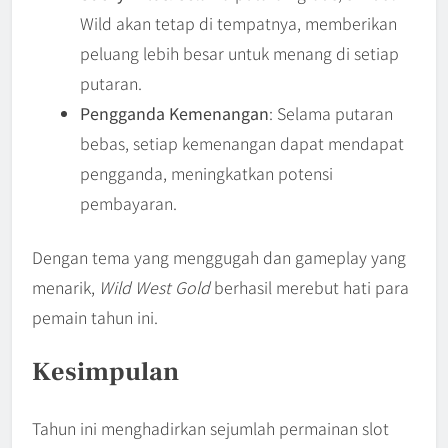
Wild akan tetap di tempatnya, memberikan
peluang lebih besar untuk menang di setiap
putaran.
Pengganda Kemenangan
: Selama putaran
bebas, setiap kemenangan dapat mendapat
pengganda, meningkatkan potensi
pembayaran.
Dengan tema yang menggugah dan gameplay yang
menarik,
Wild West Gold
berhasil merebut hati para
pemain tahun ini.
Kesimpulan
Tahun ini menghadirkan sejumlah permainan slot