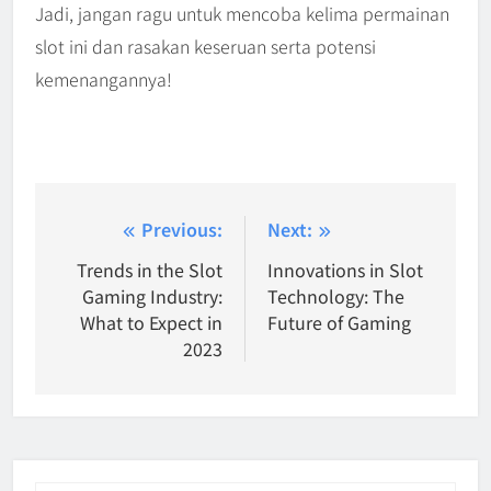
Jadi, jangan ragu untuk mencoba kelima permainan
slot ini dan rasakan keseruan serta potensi
kemenangannya!
Post
Previous:
Next:
navigation
Trends in the Slot
Innovations in Slot
Gaming Industry:
Technology: The
What to Expect in
Future of Gaming
2023