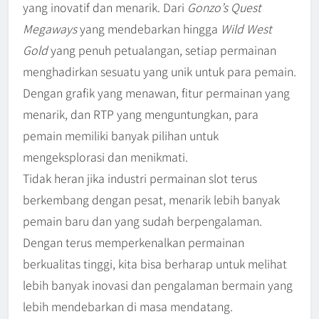
yang inovatif dan menarik. Dari
Gonzo’s Quest
Megaways
yang mendebarkan hingga
Wild West
Gold
yang penuh petualangan, setiap permainan
menghadirkan sesuatu yang unik untuk para pemain.
Dengan grafik yang menawan, fitur permainan yang
menarik, dan RTP yang menguntungkan, para
pemain memiliki banyak pilihan untuk
mengeksplorasi dan menikmati.
Tidak heran jika industri permainan slot terus
berkembang dengan pesat, menarik lebih banyak
pemain baru dan yang sudah berpengalaman.
Dengan terus memperkenalkan permainan
berkualitas tinggi, kita bisa berharap untuk melihat
lebih banyak inovasi dan pengalaman bermain yang
lebih mendebarkan di masa mendatang.