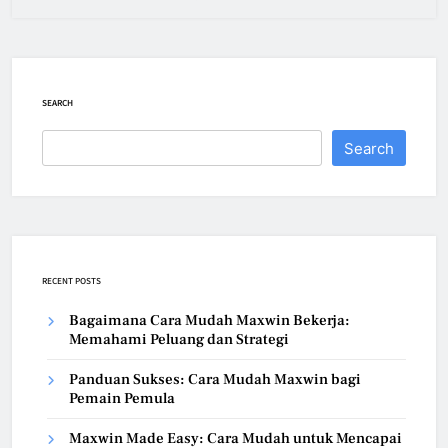
SEARCH
Search
RECENT POSTS
Bagaimana Cara Mudah Maxwin Bekerja:
Memahami Peluang dan Strategi
Panduan Sukses: Cara Mudah Maxwin bagi
Pemain Pemula
Maxwin Made Easy: Cara Mudah untuk Mencapai