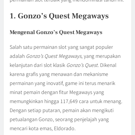
1.
Gonzo’s Quest Megaways
Mengenal Gonzo’s Quest Megaways
Salah satu permainan slot yang sangat populer
adalah
Gonzo’s Quest Megaways
, yang merupakan
kelanjutan dari slot klasik
Gonzo’s Quest
. Dikenal
karena grafis yang menawan dan mekanisme
permainan yang inovatif, game ini terus menarik
minat pemain dengan fitur Megaways yang
memungkinkan hingga 117,649 cara untuk menang.
Dengan setiap putaran, pemain akan mengikuti
petualangan Gonzo, seorang penjelajah yang
mencari kota emas, Eldorado.